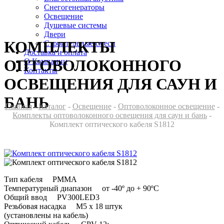
Снегогенераторы
Освещение
Душевые системы
Двери
КОМПЛЕКТЫ
Cтроительные смеси
Доставка и оплата
ОПТОВОЛОКОННОГО
О Компании
Контакты
ОСВЕЩЕНИЯ ДЛЯ САУН И
БАНЬ
Главная
-
Каталог
-
Освещение
-
Оптоволоконное освещение
-
Комплекты оптоволоконного освещения для саун и бань
-
Комплект оптического кабеля S1812
Тип кабеля PMMA
Температурный диапазон от -40º до + 90ºС
Общий ввод PV300LED3
Резьбовая насадка М5 х 18 штук
(установлены на кабель)