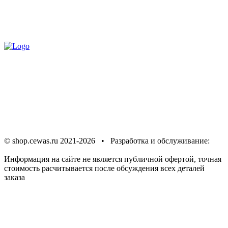
Доставка
по всей России
+7 (900) 278-02-00
Предупреждение об
использовании файлов cookie
Соглашение об
обработке персональных данных
Политика в отношении
обработки персональных данных
© shop.cewas.ru 2021-2026 • Разработка и обслуживание:
ИНТЕРНЕТ СООБЩЕСТВО
Информация на сайте не является публичной офертой, точная
стоимость расчитывается после обсуждения всех деталей
заказа