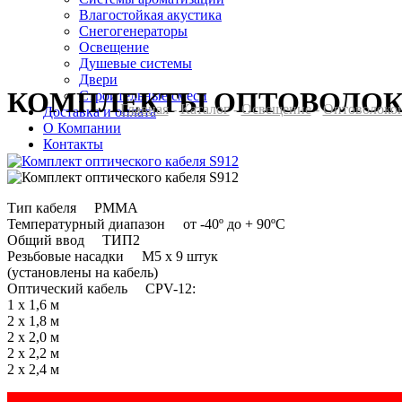
Влагостойкая акустика
Снегогенераторы
Освещение
Душевые системы
Двери
КОМПЛЕКТЫ ОПТОВОЛОКО
Cтроительные смеси
Главная
-
Каталог
-
Освещение
-
Оптоволоко
Доставка и оплата
О Компании
Контакты
Тип кабеля PMMA
Температурный диапазон от -40º до + 90ºС
Общий ввод ТИП2
Резьбовые насадки М5 х 9 штук
(установлены на кабель)
Оптический кабель CPV-12:
1 х 1,6 м
2 х 1,8 м
2 х 2,0 м
2 х 2,2 м
2 х 2,4 м