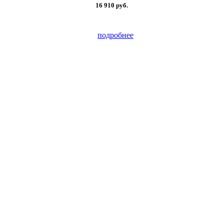
16 910
руб.
подробнее
Предупреждение об
использовании файлов cookie
Соглашение об