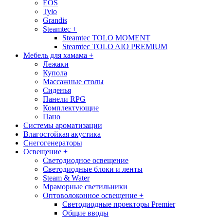
EOS
Tylo
Grandis
Steamteс
+
Steamtec TOLO MOMENT
Steamtec TOLO AIO PREMIUM
Мебель для хамама
+
Лежаки
Купола
Массажные столы
Сиденья
Панели RPG
Комплектующие
Пано
Системы ароматизации
Влагостойкая акустика
Снегогенераторы
Освещение
+
Светодиодное освещение
Светодиодные блоки и ленты
Steam & Water
Мраморные светильники
Оптоволоконное освещение
+
Светодиодные проекторы Premier
Общие вводы