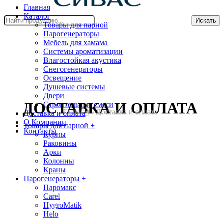
Главная
Каталог
Искать
Товары для парной
Парогенераторы
Мебель для хамама
Системы ароматизации
Влагостойкая акустика
Снегогенераторы
Освещение
Душевые системы
Двери
ДОСТАВКА И ОПЛАТА
Cтроительные смеси
Главная
- Доставка и оплата
Доставка и оплата
О Компании
Товары для парной
+
Контакты
Курны
Раковины
Арки
Колонны
Краны
Парогенераторы
+
Паромакс
Carel
HygroMatik
Helo