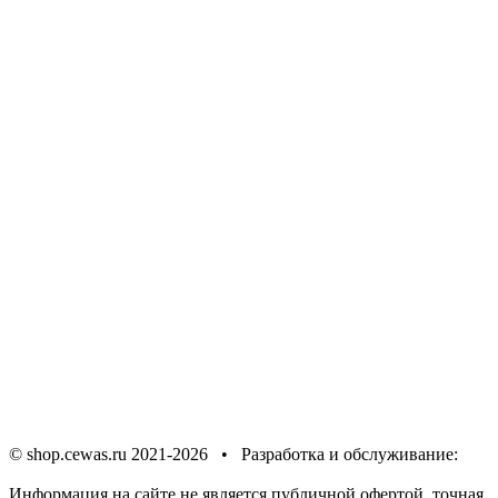
Предупреждение об
использовании файлов cookie
Соглашение об
обработке персональных данных
Политика в отношении
обработки персональных данных
© shop.cewas.ru 2021-2026 • Разработка и обслуживание:
ИНТЕРНЕТ СООБЩЕСТВО
Информация на сайте не является публичной офертой, точная