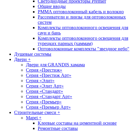
Светодиодные проекторы Premier
Общие вводы
PMMA оптоволоконный кабель и волокно
Рассеиватели и линзы для оптоволоконных
систем
Комплекты оптоволоконного освещения для
саун и бань
Комплекты оптоволоконного освещения для
турецких парных (хаммам)
Оптоволоконные комплекты "звездное небо"
Душевые системы
Двери
+
Двери для GRANDIS хамама
Серия «Престиж»
Серия «Престиж Арт»
Серия «Элит»
Серия «Элит Арт»
Серия «Стандарт»
Серия «Стандарт Арт»
Серия «Премьер»
Серия «Премьер Арт»
Cтроительные смеси
+
Mapei
+
Клеевые составы на цементной основе
Ремонтные составы