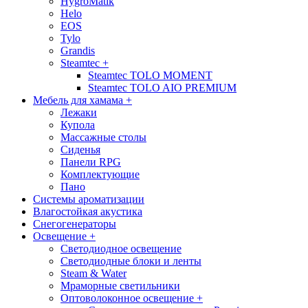
HygroMatik
Helo
EOS
Tylo
Grandis
Steamteс
+
Steamtec TOLO MOMENT
Steamtec TOLO AIO PREMIUM
Мебель для хамама
+
Лежаки
Купола
Массажные столы
Сиденья
Панели RPG
Комплектующие
Пано
Системы ароматизации
Влагостойкая акустика
Снегогенераторы
Освещение
+
Светодиодное освещение
Светодиодные блоки и ленты
Steam & Water
Мраморные светильники
Оптоволоконное освещение
+