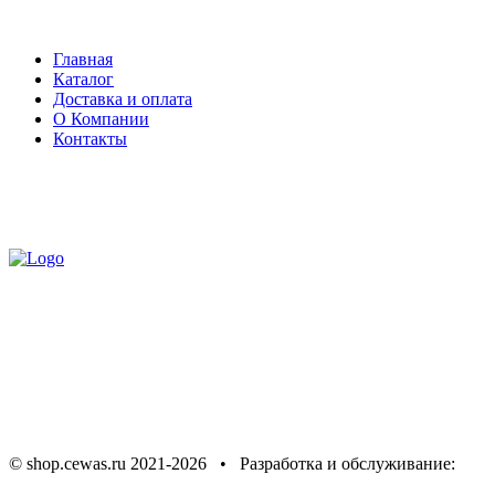
Главная
Каталог
Доставка и оплата
О Компании
Контакты
Доставка
по всей России
+7 (900) 278-02-00
Предупреждение об
использовании файлов cookie
Соглашение об
обработке персональных данных
Политика в отношении
обработки персональных данных
© shop.cewas.ru 2021-2026 • Разработка и обслуживание:
ИНТЕРНЕТ СООБЩЕСТВО