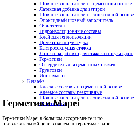
Шовные заполнители на цементной основе
Латексная добавка для затирки
Шовные заполнители на эпоксидной основе
Эпоксидный шовный заполнитель
Очистители
Гидроизоляционные составы
Клей для теплоизоляции
Цементная штукатурка
Быстросохнущая стяжка
Латексная добавка для стяжек и штукатурок
Герметики
Отвердитель для цементных стяжек
Грунтовки
Инструмент
Kerateks
+
Клеевые составы на цементной основе
Клеевые составы реактивные
Шовные заполнители на эпоксидной основе
Герметики Mapei
Очистители
Герметики Mapei в большом ассортименте и по
привлекательной цене в нашем интернет-магазине.