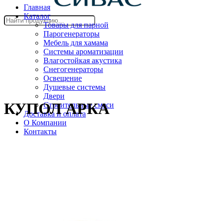
Главная
Каталог
Товары для парной
Парогенераторы
Мебель для хамама
Системы ароматизации
Влагостойкая акустика
Снегогенераторы
Освещение
Душевые системы
Двери
КУПОЛ АРКА
Cтроительные смеси
Доставка и оплата
О Компании
Контакты