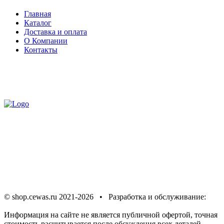
Главная
Каталог
Доставка и оплата
О Компании
Контакты
Доставка
по всей России
+7 (900) 278-02-00
Предупреждение об
использовании файлов cookie
Соглашение об
обработке персональных данных
Политика в отношении
обработки персональных данных
© shop.cewas.ru 2021-2026 • Разработка и обслуживание:
ИНТЕРНЕТ СООБЩЕСТВО
Информация на сайте не является публичной офертой, точная
стоимость расчитывается после обсуждения всех деталей