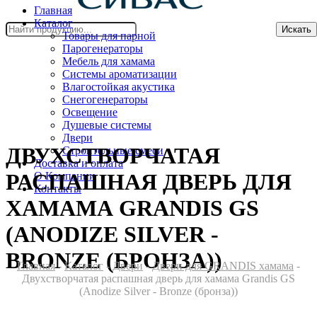
Главная
Каталог
Искать
Товары для парной
Парогенераторы
Мебель для хамама
Системы ароматизации
Влагостойкая акустика
Снегогенераторы
Освещение
Душевые системы
Двери
ДВУХСТВОРЧАТАЯ
Cтроительные смеси
Доставка и оплата
РАСПАШНАЯ ДВЕРЬ ДЛЯ
О Компании
Контакты
ХАМАМА GRANDIS GS
(ANODIZE SILVER -
BRONZE (БРОНЗА))
Главная
-
Каталог
-
Двери
-
Двери для GRANDIS хамама
-
Двухстворчатая распашная дверь для хамама Grandis GS
(Anodize Silver - Bronze (бронза))