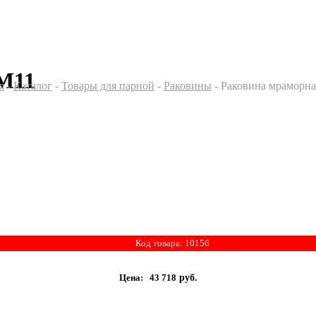
М11
я
-
Каталог
-
Товары для парной
-
Раковины
- Раковина мраморн
Код товара: 10156
Цена:
43 718
руб.