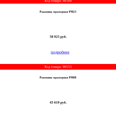
Код товара: 90168
Раковина мраморная РМ23
58 925
руб.
подробнее
Код товара: 90153
Раковина мраморная РМ08
45 619
руб.