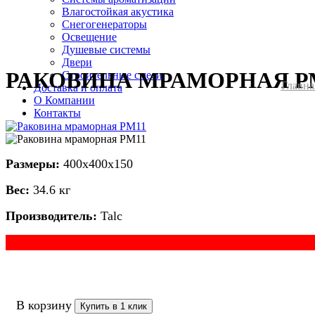
Влагостойкая акустика
Снегогенераторы
Освещение
Душевые системы
Двери
РАКОВИНА МРАМОРНАЯ Р
Cтроительные смеси
Главна
Доставка и оплата
О Компании
Контакты
Размеры:
400х400х150
Вес:
34.6 кг
Производитель:
Talc
В корзину
Купить в 1 клик