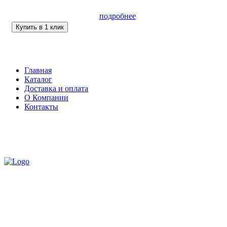
подробнее
Купить в 1 клик
Главная
Каталог
Доставка и оплата
О Компании
Контакты
Доставка
по всей России
+7 (900) 278-02-00
Предупреждение об
использовании файлов cookie
Соглашение об
обработке персональных данных