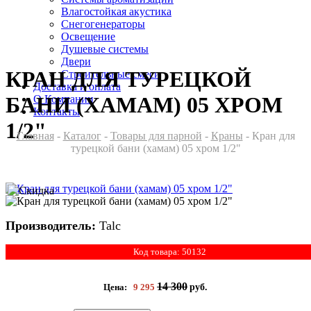
Влагостойкая акустика
Снегогенераторы
Освещение
Душевые системы
Двери
КРАН ДЛЯ ТУРЕЦКОЙ
Cтроительные смеси
Доставка и оплата
БАНИ (ХАМАМ) 05 ХРОМ
О Компании
Контакты
1/2"
Главная
-
Каталог
-
Товары для парной
-
Краны
- Кран для
турецкой бани (хамам) 05 хром 1/2"
Производитель:
Talc
Код товара: 50132
14 300
Цена:
9 295
руб.